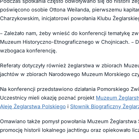
Podczas spotkania często odwoływano się do historii ż
poświęcono osobie Ottona Weilanda, pierwszemu kapitan
Charzykowskim, inicjatorowi powołania Klubu Żeglarskie
– Zależało nam, żeby wnieść do konferencji tematykę zwi
Muzeum Historyczno-Etnograficznego w Chojnicach. – Dzi
wzbogaca konferencję.
Referaty dotyczyły również żeglarstwa w zbiorach Muze
jachtów w zbiorach Narodowego Muzeum Morskiego czy 
Na konferencji przedstawiono działania Pomorskiego Zwią
Uczestnicy mieli okazję poznać projekt
Muzeum Żeglars
Aleję Żeglarstwa Polskiego
i
Słownik Biograficzny Żegla
Omawiano także pomysł powołania Muzeum Żeglarstwa 
promocję historii lokalnego jachtingu oraz opiekowało l