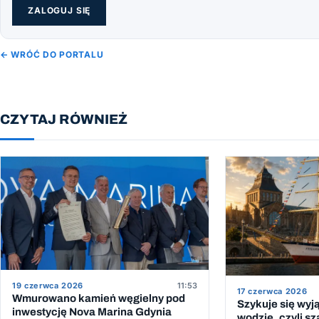
ZALOGUJ SIĘ
← WRÓĆ DO PORTALU
CZYTAJ RÓWNIEŻ
19 czerwca 2026
11:53
17 czerwca 2026
Wmurowano kamień węgielny pod
Szykuje się wyj
inwestycję Nova Marina Gdynia
wodzie, czyli sz