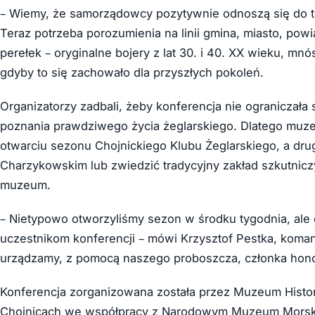
– Wiemy, że samorządowcy pozytywnie odnoszą się do te
Teraz potrzeba porozumienia na linii gmina, miasto, powi
perełek – oryginalne bojery z lat 30. i 40. XX wieku, 
gdyby to się zachowało dla przyszłych pokoleń.
Organizatorzy zadbali, żeby konferencja nie ograniczała s
poznania prawdziwego życia żeglarskiego. Dlatego muzea
otwarciu sezonu Chojnickiego Klubu Żeglarskiego, a dru
Charzykowskim lub zwiedzić tradycyjny zakład szkutnicz
muzeum.
– Nietypowo otworzyliśmy sezon w środku tygodnia, ale 
uczestnikom konferencji – mówi Krzysztof Pestka, koman
urządzamy, z pomocą naszego proboszcza, członka honor
Konferencja zorganizowana została przez Muzeum Histo
Chojnicach we współpracy z Narodowym Muzeum Morski