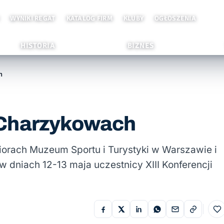
WYNIKI REGAT
KATALOG FIRM
KLUBY
OGŁOSZENIA
HISTORIA
BIZNES
h
 Charzykowach
biorach Muzeum Sportu i Turystyki w Warszawie i
w dniach 12-13 maja uczestnicy XIII Konferencji
Do