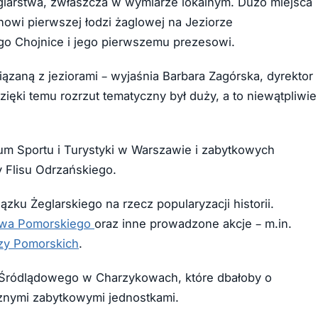
eglarstwa, zwłaszcza w wymiarze lokalnym. Dużo miejsca
owi pierwszej łodzi żaglowej na Jeziorze
go Chojnice i jego pierwszemu prezesowi.
ązaną z jeziorami – wyjaśnia Barbara Zagórska, dyrektor
ęki temu rozrzut tematyczny był duży, a to niewątpliwie
um Sportu i Turystyki w Warszawie i zabytkowych
Flisu Odrzańskiego.
zku Żeglarskiego na rzecz popularyzacji historii.
twa Pomorskiego
oraz inne prowadzone akcje – m.in.
rzy Pomorskich
.
Śródlądowego w Charzykowach, które dbałoby o
icznymi zabytkowymi jednostkami.