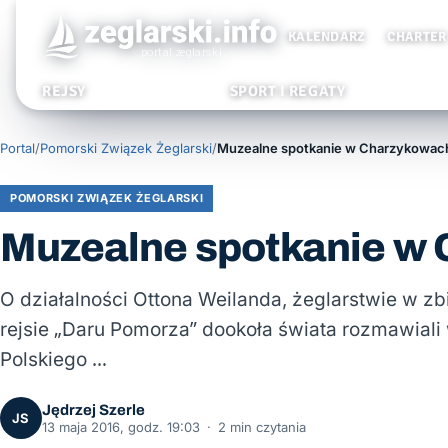
KALENDARZ
CHARTER
REJSY
SPORT I REGATY
Portal
/
Pomorski Związek Żeglarski
/
Muzealne spotkanie w Charzykowac
POMORSKI ZWIĄZEK ŻEGLARSKI
Muzealne spotkanie w
O działalności Ottona Weilanda, żeglarstwie w z
rejsie „Daru Pomorza” dookoła świata rozmawiali 
Polskiego …
Jędrzej Szerle
JS
13 maja 2016, godz. 19:03
·
2 min czytania