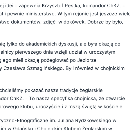
j idei – zapewnia Krzysztof Pestka, komandor ChKŻ. –
at i pewnie ministerstwo. W tym rejonie jest jeszcze wiel
mnóstwo dokumentów, zdjęć, widokówek. Dobrze by było,
ię tylko do akademickich dyskusji, ale była okazją do
lnicy pierwszego dnia wzięli udział w uroczystym
giego mieli okazję pożeglować po Jeziorze
y Czesława Szmaglińskiego. Byli również w chojnickim
chcieliśmy pokazać nasze tradycje żeglarskie
dor ChKŻ. – To nasza specyfika chojnicka, że otwarcie
owego klubu, uroczyście i z mszą świętą w kościele.
ryczno-Etnograficzne im. Juliana Rydzkowskiego w
m w Gdańsku i Chojnickim Klubem Żeglarskim w