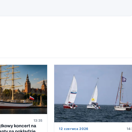
13:35
ątkowy koncert na
12 czerwca 2026
14:
anty na pokładzie