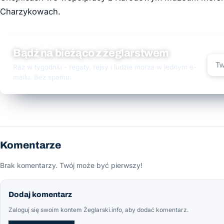
Charzykowach.
Bądź na bieżąco z żeglarstwem
Raz w tygodniu - regaty, rejsy i ludzie morza w jednym e-
mailu. Bez spamu.
Komentarze
Brak komentarzy. Twój może być pierwszy!
Dodaj komentarz
Zaloguj się swoim kontem Żeglarski.info, aby dodać komentarz.