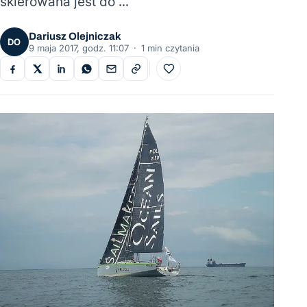
skierowana jest do …
Dariusz Olejniczak
DO
9 maja 2017, godz. 11:07
·
1 min czytania
Do ulubionych