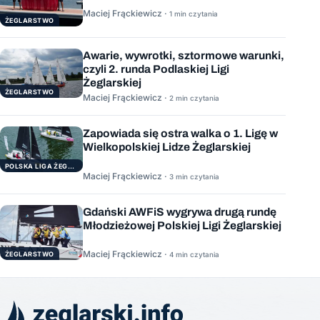
Maciej Frąckiewicz ·
1 min czytania
ŻEGLARSTWO
Awarie, wywrotki, sztormowe warunki,
czyli 2. runda Podlaskiej Ligi
Żeglarskiej
ŻEGLARSTWO
Maciej Frąckiewicz ·
2 min czytania
Zapowiada się ostra walka o 1. Ligę w
Wielkopolskiej Lidze Żeglarskiej
POLSKA LIGA ŻEGLARSKA
Maciej Frąckiewicz ·
3 min czytania
Gdański AWFiS wygrywa drugą rundę
Młodzieżowej Polskiej Ligi Żeglarskiej
Maciej Frąckiewicz ·
ŻEGLARSTWO
4 min czytania