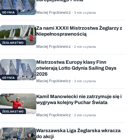
Maciej Frąckiewicz ·
GDYNIA
3 min czytania
Za nami XXXII Mistrzostwa Żeglarzy z
Niepełnosprawnością
ŻEGLARSTWO
Maciej Frąckiewicz ·
2 min czytania
Mistrzostwa Europy klasy Finn
otwierają Lotto Gdynia Sailing Days
2026
GDYNIA
Maciej Frąckiewicz ·
3 min czytania
Kamil Manowiecki nie zatrzymuje się i
wygrywa kolejny Puchar Świata
ŻEGLARSTWO
Maciej Frąckiewicz ·
2 min czytania
Warszawska Liga Żeglarska wkracza
do akcji