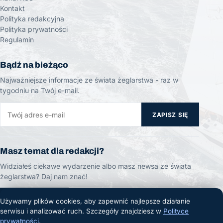
Kontakt
Polityka redakcyjna
Polityka prywatności
Regulamin
Bądź na bieżąco
Najważniejsze informacje ze świata żeglarstwa - raz w
tygodniu na Twój e-mail.
ZAPISZ SIĘ
Masz temat dla redakcji?
Widziałeś ciekawe wydarzenie albo masz newsa ze świata
żeglarstwa? Daj nam znać!
ZGŁOŚ TEMAT
Używamy plików cookies, aby zapewnić najlepsze działanie
serwisu i analizować ruch. Szczegóły znajdziesz w
Polityce
prywatności
.