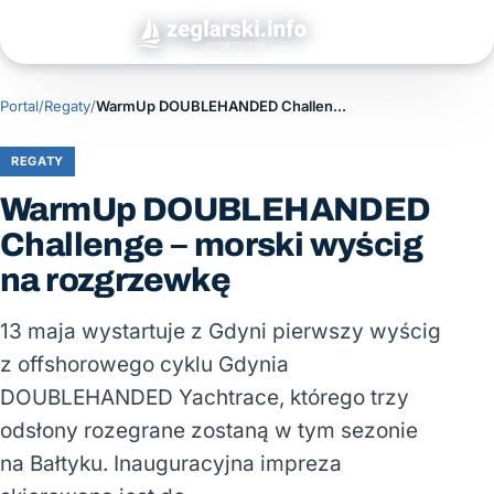
Portal
/
Regaty
/
WarmUp DOUBLEHANDED Challenge – morski wyścig na rozgrzewkę
REGATY
WarmUp DOUBLEHANDED
Challenge – morski wyścig
na rozgrzewkę
13 maja wystartuje z Gdyni pierwszy wyścig
z offshorowego cyklu Gdynia
DOUBLEHANDED Yachtrace, którego trzy
odsłony rozegrane zostaną w tym sezonie
na Bałtyku. Inauguracyjna impreza