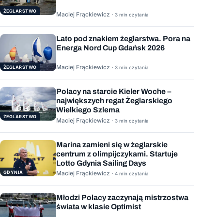
ŻEGLARSTWO
Maciej Frąckiewicz ·
3 min czytania
Lato pod znakiem żeglarstwa. Pora na
Energa Nord Cup Gdańsk 2026
Maciej Frąckiewicz ·
ŻEGLARSTWO
3 min czytania
Polacy na starcie Kieler Woche –
największych regat Żeglarskiego
Wielkiego Szlema
ŻEGLARSTWO
Maciej Frąckiewicz ·
3 min czytania
Marina zamieni się w żeglarskie
centrum z olimpijczykami. Startuje
Lotto Gdynia Sailing Days
GDYNIA
Maciej Frąckiewicz ·
4 min czytania
Młodzi Polacy zaczynają mistrzostwa
świata w klasie Optimist