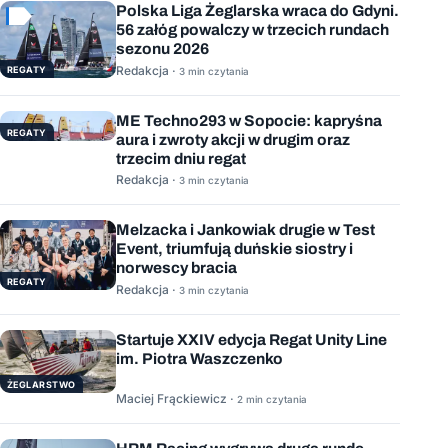
Polska Liga Żeglarska wraca do Gdyni.
56 załóg powalczy w trzecich rundach
sezonu 2026
Redakcja ·
REGATY
3 min czytania
ME Techno293 w Sopocie: kapryśna
REGATY
aura i zwroty akcji w drugim oraz
trzecim dniu regat
Redakcja ·
3 min czytania
Melzacka i Jankowiak drugie w Test
Event, triumfują duńskie siostry i
norwescy bracia
REGATY
Redakcja ·
3 min czytania
Startuje XXIV edycja Regat Unity Line
im. Piotra Waszczenko
ŻEGLARSTWO
Maciej Frąckiewicz ·
2 min czytania