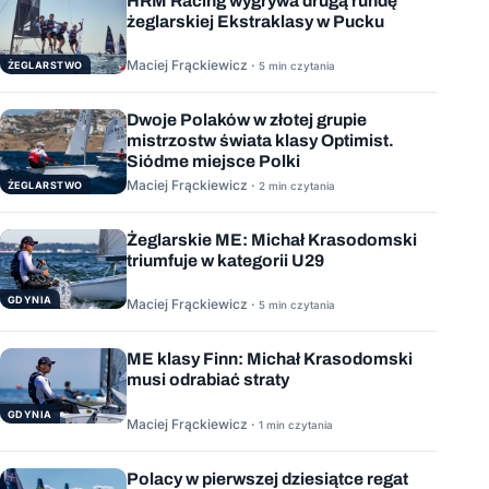
HRM Racing wygrywa drugą rundę
żeglarskiej Ekstraklasy w Pucku
Maciej Frąckiewicz ·
ŻEGLARSTWO
5 min czytania
Dwoje Polaków w złotej grupie
mistrzostw świata klasy Optimist.
Siódme miejsce Polki
Maciej Frąckiewicz ·
ŻEGLARSTWO
2 min czytania
Żeglarskie ME: Michał Krasodomski
triumfuje w kategorii U29
GDYNIA
Maciej Frąckiewicz ·
5 min czytania
ME klasy Finn: Michał Krasodomski
musi odrabiać straty
GDYNIA
Maciej Frąckiewicz ·
1 min czytania
Polacy w pierwszej dziesiątce regat