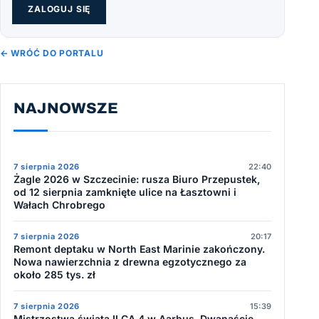
ZALOGUJ SIĘ
← WRÓĆ DO PORTALU
NAJNOWSZE
7 sierpnia 2026
22:40
Żagle 2026 w Szczecinie: rusza Biuro Przepustek,
od 12 sierpnia zamknięte ulice na Łasztowni i
Wałach Chrobrego
7 sierpnia 2026
20:17
Remont deptaku w North East Marinie zakończony.
Nowa nawierzchnia z drewna egzotycznego za
około 285 tys. zł
7 sierpnia 2026
15:39
Mistrzostwa świata ILCA 4 w Aarhus. Dwanaście