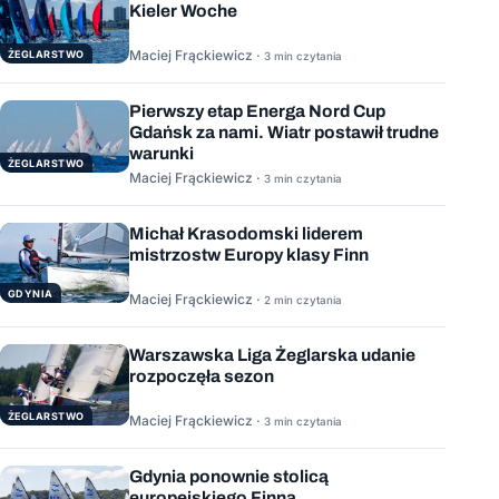
Kieler Woche
Maciej Frąckiewicz ·
ŻEGLARSTWO
3 min czytania
Pierwszy etap Energa Nord Cup
Gdańsk za nami. Wiatr postawił trudne
warunki
ŻEGLARSTWO
Maciej Frąckiewicz ·
3 min czytania
Michał Krasodomski liderem
mistrzostw Europy klasy Finn
GDYNIA
Maciej Frąckiewicz ·
2 min czytania
Warszawska Liga Żeglarska udanie
rozpoczęła sezon
ŻEGLARSTWO
Maciej Frąckiewicz ·
3 min czytania
Gdynia ponownie stolicą
europejskiego Finna