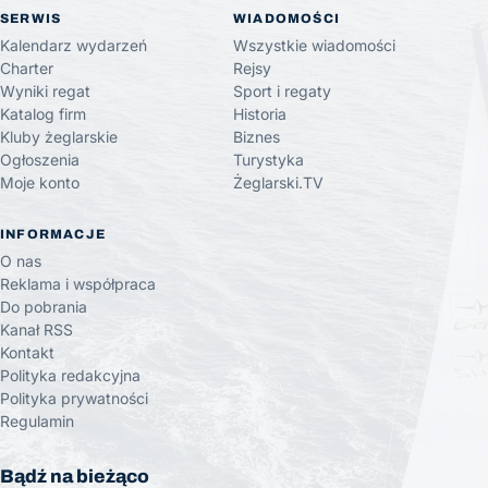
SERWIS
WIADOMOŚCI
Kalendarz wydarzeń
Wszystkie wiadomości
Charter
Rejsy
Wyniki regat
Sport i regaty
Katalog firm
Historia
Kluby żeglarskie
Biznes
Ogłoszenia
Turystyka
Moje konto
Żeglarski.TV
INFORMACJE
O nas
Reklama i współpraca
Do pobrania
Kanał RSS
Kontakt
Polityka redakcyjna
Polityka prywatności
Regulamin
Bądź na bieżąco