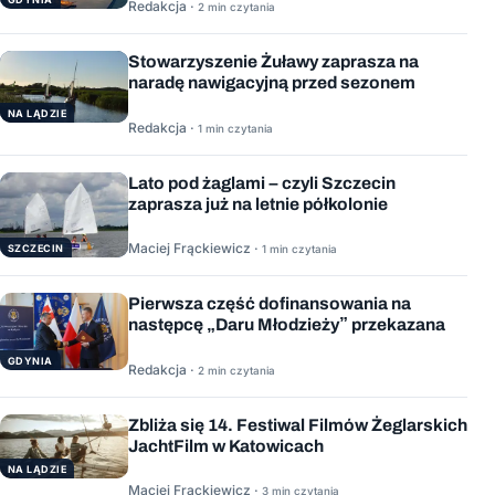
Redakcja ·
2 min czytania
Stowarzyszenie Żuławy zaprasza na
naradę nawigacyjną przed sezonem
NA LĄDZIE
Redakcja ·
1 min czytania
Lato pod żaglami – czyli Szczecin
zaprasza już na letnie półkolonie
Maciej Frąckiewicz ·
1 min czytania
SZCZECIN
Pierwsza część dofinansowania na
następcę „Daru Młodzieży” przekazana
GDYNIA
Redakcja ·
2 min czytania
Zbliża się 14. Festiwal Filmów Żeglarskich
JachtFilm w Katowicach
NA LĄDZIE
Maciej Frąckiewicz ·
3 min czytania