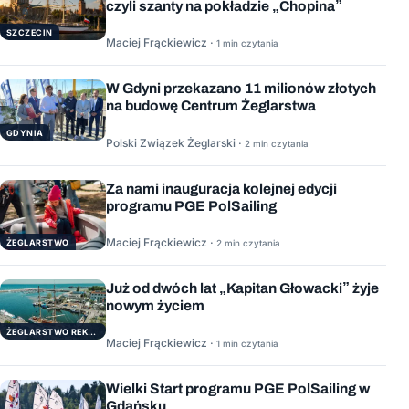
czyli szanty na pokładzie „Chopina”
SZCZECIN
Maciej Frąckiewicz ·
1 min czytania
W Gdyni przekazano 11 milionów złotych
na budowę Centrum Żeglarstwa
GDYNIA
Polski Związek Żeglarski ·
2 min czytania
Za nami inauguracja kolejnej edycji
programu PGE PolSailing
Maciej Frąckiewicz ·
ŻEGLARSTWO
2 min czytania
Już od dwóch lat „Kapitan Głowacki” żyje
nowym życiem
ŻEGLARSTWO REKERACYJNE
Maciej Frąckiewicz ·
1 min czytania
Wielki Start programu PGE PolSailing w
Gdańsku