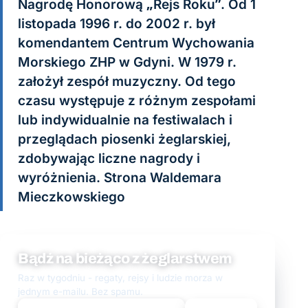
Nagrodę Honorową „Rejs Roku”. Od 1
listopada 1996 r. do 2002 r. był
komendantem Centrum Wychowania
Morskiego ZHP w Gdyni. W 1979 r.
założył zespół muzyczny. Od tego
czasu występuje z różnym zespołami
lub indywidualnie na festiwalach i
przeglądach piosenki żeglarskiej,
zdobywając liczne nagrody i
wyróżnienia. Strona Waldemara
Mieczkowskiego
Bądź na bieżąco z żeglarstwem
Raz w tygodniu - regaty, rejsy i ludzie morza w
jednym e-mailu. Bez spamu.