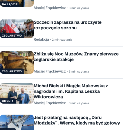
NA LĄDZIE
Maciej Frąckiewicz ·
3 min czytania
Szczecin zaprasza na uroczyste
rozpoczęcie sezonu
ŻEGLARSTWO
Redakcja ·
2 min czytania
Zbliża się Noc Muzeów. Znamy pierwsze
żeglarskie atrakcje
Maciej Frąckiewicz ·
ŻEGLARSTWO
3 min czytania
Michał Bielski i Magda Makowska z
nagrodami im. Kapitana Leszka
Wiktorowicza
GDYNIA
Maciej Frąckiewicz ·
3 min czytania
Jest przetarg na następcę „Daru
Młodzieży”. Wiemy, kiedy ma być gotowy