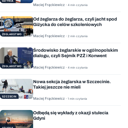
GDYNIA
Maciej Frąckiewicz ·
4 min czytania
Od żeglarza do żeglarza, czyli jacht spod
Giżycka do celów szkoleniowych
ŻEGLARSTWO
Maciej Frąckiewicz ·
2 min czytania
Środowisko żeglarskie w ogólnopolskim
dialogu, czyli Sejmik PZŻ i Konwent
ŻEGLARSTWO
Maciej Frąckiewicz ·
4 min czytania
Nowa sekcja żeglarska w Szczecinie.
Takiej jeszcze nie mieli
SZCZECIN
Maciej Frąckiewicz ·
1 min czytania
Odbędą się wykłady z okazji stulecia
Gdyni
GDYNIA