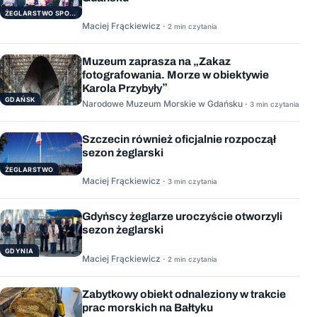
ŻEGLARSTWO SPORTOWE
Maciej Frąckiewicz ·
2 min czytania
Muzeum zaprasza na „Zakaz
fotografowania. Morze w obiektywie
Karola Przybyły”
GDAŃSK
Narodowe Muzeum Morskie w Gdańsku ·
3 min czytania
Szczecin również oficjalnie rozpoczął
sezon żeglarski
ŻEGLARSTWO
Maciej Frąckiewicz ·
3 min czytania
Gdyńscy żeglarze uroczyście otworzyli
sezon żeglarski
GDYNIA
Maciej Frąckiewicz ·
2 min czytania
Zabytkowy obiekt odnaleziony w trakcie
prac morskich na Bałtyku